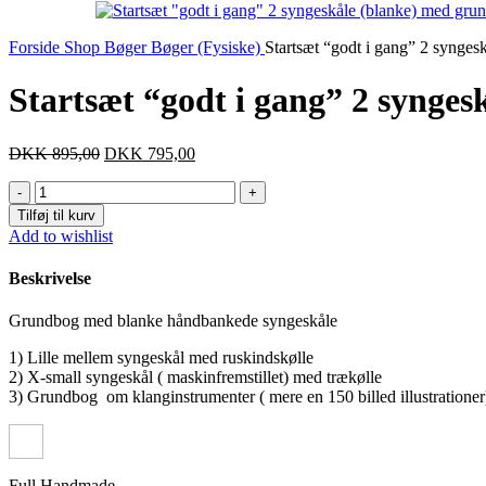
Forside
Shop
Bøger
Bøger (Fysiske)
Startsæt “godt i gang” 2 synge
Startsæt “godt i gang” 2 synge
Den
Den
DKK
895,00
DKK
795,00
oprindelige
aktuelle
Startsæt
pris
pris
"godt
var:
er:
Tilføj til kurv
i
DKK 895,00.
DKK 795,00.
Add to wishlist
gang"
2
Beskrivelse
syngeskåle
(blanke)
Grundbog med blanke håndbankede syngeskåle
med
grundbog
1) Lille mellem syngeskål med ruskindskølle
antal
2) X-small syngeskål ( maskinfremstillet) med trækølle
3) Grundbog om klanginstrumenter ( mere en 150 billed illustrationer
Full Handmade