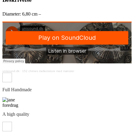
Diameter: 6,80 cm –
unisound.dk
·
152 chimes mellemstore med mønster
Full Handmade
A high quality