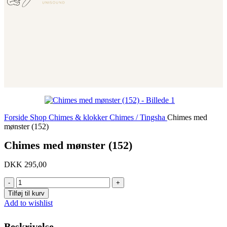
Forside
Shop
Chimes & klokker
Chimes / Tingsha
Chimes med
mønster (152)
Chimes med mønster (152)
DKK
295,00
Chimes
med
Tilføj til kurv
mønster
Add to wishlist
(152)
antal
Beskrivelse