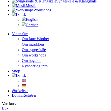
Syngeskåle & Klangskåle
Musik
Workshops
Viden Om
Om Jane Winther
Om musikken
Om syngeskåle
Om workshops
Om bøgerne
Nyheder og info
Shop
Ønskeliste
Login/registrér
Varekurv
Luk