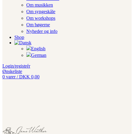
Om musikken
Om syngeskåle
Om workshops
Om bøgerne
Nyheder og info
Shop
Login/registrér
Ønskeliste
0
varer
/
DKK
0,00