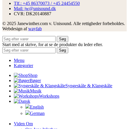
Tlf.: +45 86370073 / +45 24454550
Mail: jw@unisound.dk
CVR: DK20140887
© 2025 Janewinther.com v. Unisound. Alle rettigheder forbeholdes.
Webdesign af
wayfab
Søg
Start med at skrive, for at se de produkter du leder efter.
Søg
Menu
Kategorier
Shop
Bøger
Syngeskåle & Klangskåle
Musik
Workshops
Viden Om