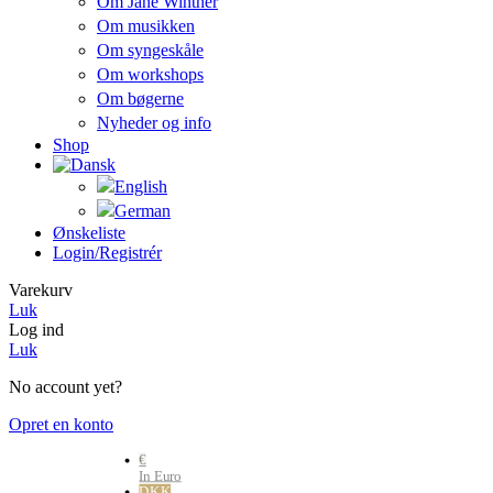
Om Jane Winther
Om musikken
Om syngeskåle
Om workshops
Om bøgerne
Nyheder og info
Shop
Ønskeliste
Login/registrér
Varekurv
Luk
Log ind
Luk
No account yet?
Opret en konto
€
In Euro
DKK