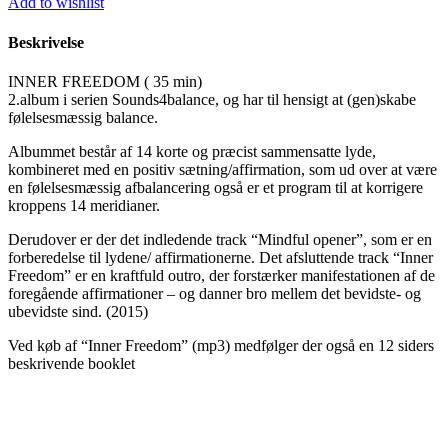
Add to wishlist
antal
Beskrivelse
INNER FREEDOM ( 35 min)
2.album i serien Sounds4balance, og har til hensigt at (gen)skabe
følelsesmæssig balance.
Albummet består af 14 korte og præcist sammensatte lyde,
kombineret med en positiv sætning/affirmation, som ud over at være
en følelsesmæssig afbalancering også er et program til at korrigere
kroppens 14 meridianer.
Derudover er der det indledende track “Mindful opener”, som er en
forberedelse til lydene/ affirmationerne. Det afsluttende track “Inner
Freedom” er en kraftfuld outro, der forstærker manifestationen af de
foregående affirmationer – og danner bro mellem det bevidste- og
ubevidste sind. (2015)
Ved køb af “Inner Freedom” (mp3) medfølger der også en 12 siders
beskrivende booklet