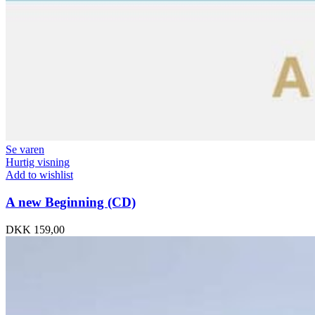
Se varen
Hurtig visning
Add to wishlist
A new Beginning (CD)
DKK
159,00