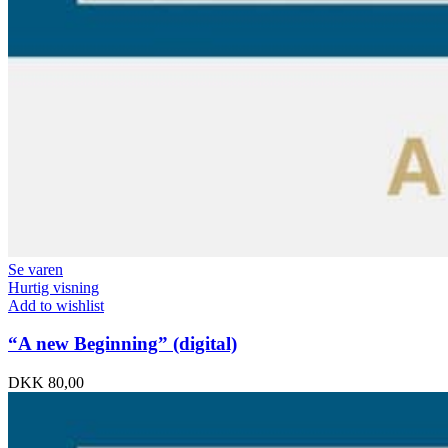
Se varen
Hurtig visning
Add to wishlist
“A new Beginning” (digital)
DKK
80,00