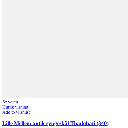
Se varen
Hurtig visning
Add to wishlist
Lille Mellem antik syngeskål Thadobati (340)