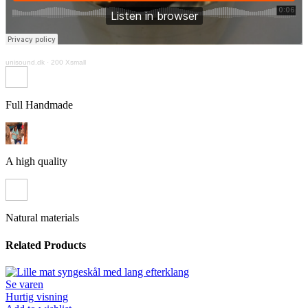
unisound.dk
·
200 Xsmall
Full Handmade
A high quality
Natural materials
Related Products
Se varen
Hurtig visning