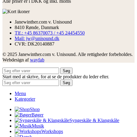
Alle priser er i DKK og inkl. moms
Janewinther.com v. Unisound
8410 Rønde, Danmark
Tlf.: +45 86370073 / +45 24454550
Mail: jw@unisound.dk
CVR: DK20140887
© 2025 Janewinther.com v. Unisound. Alle rettigheder forbeholdes.
Webdesign af
wayfab
Søg
Start med at skrive, for at se de produkter du leder efter.
Søg
Menu
Kategorier
Shop
Bøger
Syngeskåle & Klangskåle
Musik
Workshops