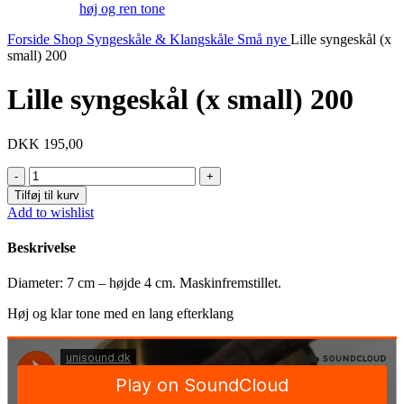
Forside
Shop
Syngeskåle & Klangskåle
Små nye
Lille syngeskål (x
small) 200
Lille syngeskål (x small) 200
DKK
195,00
Lille
syngeskål
Tilføj til kurv
(x
Add to wishlist
small)
200
Beskrivelse
antal
Diameter: 7 cm – højde 4 cm. Maskinfremstillet.
Høj og klar tone med en lang efterklang