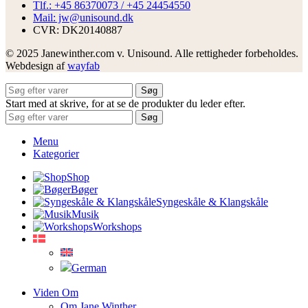
Tlf.: +45 86370073 / +45 24454550
Mail: jw@unisound.dk
CVR: DK20140887
© 2025 Janewinther.com v. Unisound. Alle rettigheder forbeholdes.
Webdesign af
wayfab
Søg
Start med at skrive, for at se de produkter du leder efter.
Søg
Menu
Kategorier
Shop
Bøger
Syngeskåle & Klangskåle
Musik
Workshops
Viden Om
Om Jane Winther