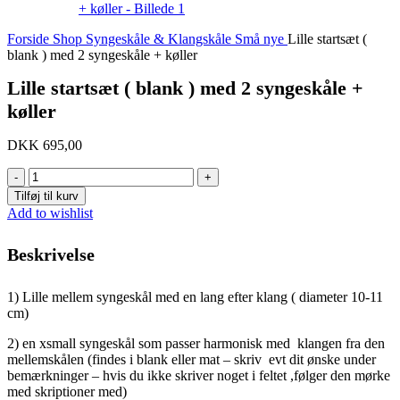
Forside
Shop
Syngeskåle & Klangskåle
Små nye
Lille startsæt (
blank ) med 2 syngeskåle + køller
Lille startsæt ( blank ) med 2 syngeskåle +
køller
DKK
695,00
Lille
startsæt
Tilføj til kurv
(
Add to wishlist
blank
)
Beskrivelse
med
2
syngeskåle
1) Lille mellem syngeskål med en lang efter klang ( diameter 10-11
+
cm)
køller
antal
2) en xsmall syngeskål som passer harmonisk med klangen fra den
mellemskålen (findes i blank eller mat – skriv evt dit ønske under
bemærkninger – hvis du ikke skriver noget i feltet ,følger den mørke
med skriptioner med)