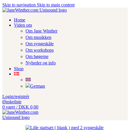
Skip to navigation
Skip to main content
Home
Viden om
Om Jane Winther
Om musikken
Om syngeskåle
Om workshops
Om bøgerne
Nyheder og info
Shop
Login/registrér
Ønskeliste
0
varer
/
DKK
0,00