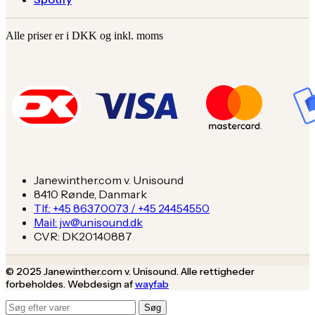
Alle priser er i DKK og inkl. moms
Janewinther.com v. Unisound
8410 Rønde, Danmark
Tlf.: +45 86370073 / +45 24454550
Mail: jw@unisound.dk
CVR: DK20140887
© 2025 Janewinther.com v. Unisound. Alle rettigheder
forbeholdes. Webdesign af
wayfab
Søg