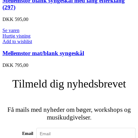
Mellemstor blank syngeskål med lang efterklang
(297)
DKK
595,00
Se varen
Hurtig visning
Add to wishlist
Mellemstor mat/blank syngeskål
DKK
795,00
Tilmeld dig nyhedsbrevet
Få mails med nyheder om bøger, workshops og
musikudgivelser.
Email