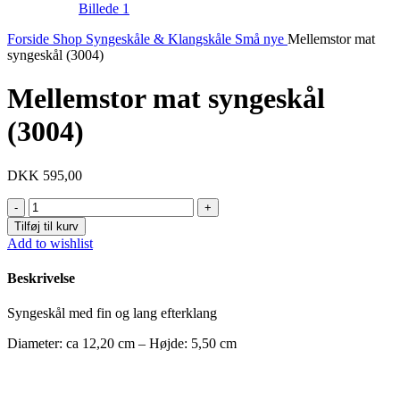
Forside
Shop
Syngeskåle & Klangskåle
Små nye
Mellemstor mat
syngeskål (3004)
Mellemstor mat syngeskål
(3004)
DKK
595,00
Mellemstor
mat
Tilføj til kurv
syngeskål
Add to wishlist
(3004)
antal
Beskrivelse
Syngeskål med fin og lang efterklang
Diameter: ca 12,20 cm – Højde: 5,50 cm