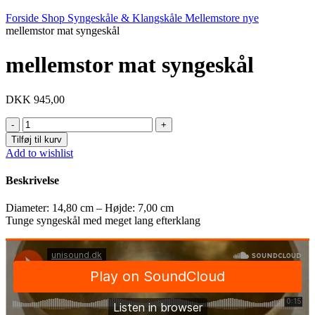
Forside
Shop
Syngeskåle & Klangskåle
Mellemstore nye
mellemstor mat syngeskål
mellemstor mat syngeskål
DKK
945,00
mellemstor
mat
Tilføj til kurv
syngeskål
Add to wishlist
antal
Beskrivelse
Diameter: 14,80 cm – Højde: 7,00 cm
Tunge syngeskål med meget lang efterklang