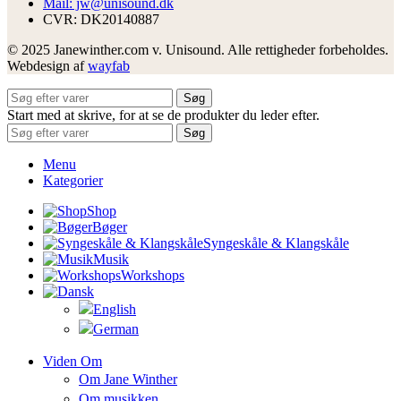
Mail: jw@unisound.dk
CVR: DK20140887
© 2025 Janewinther.com v. Unisound. Alle rettigheder forbeholdes.
Webdesign af
wayfab
Søg
Start med at skrive, for at se de produkter du leder efter.
Søg
Menu
Kategorier
Shop
Bøger
Syngeskåle & Klangskåle
Musik
Workshops
Viden Om
Om Jane Winther
Om musikken