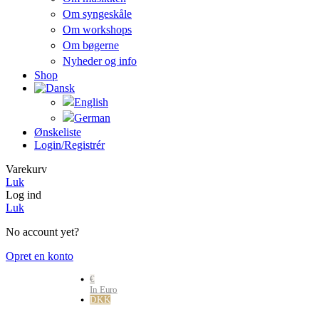
Om syngeskåle
Om workshops
Om bøgerne
Nyheder og info
Shop
Ønskeliste
Login/registrér
Varekurv
Luk
Log ind
Luk
No account yet?
Opret en konto
€
In Euro
DKK
Danske kr.