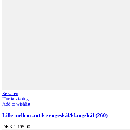
Se varen
Hurtig visning
Add to wishlist
Lille mellem antik syngeskål/klangskål (260)
DKK
1.195,00