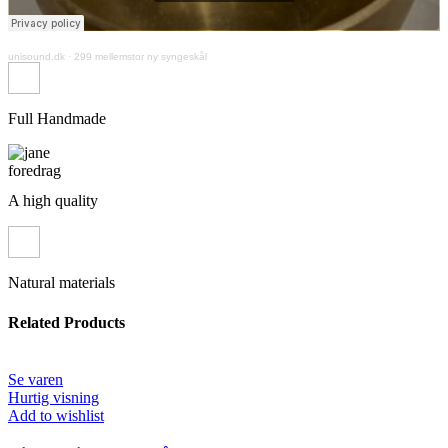
unisound.dk
·
299 mellemstor ny syngeskål
Full Handmade
A high quality
Natural materials
Related Products
Se varen
Hurtig visning
Add to wishlist