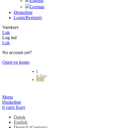
Ønskeliste
Login/registrér
Varekurv
Luk
Log ind
Luk
No account yet?
Opret en konto
€
In Euro
DKK
Danske kr.
Menu
Ønskeliste
0
varer
Kurv
Dansk
English
Deutsch
(
German
)