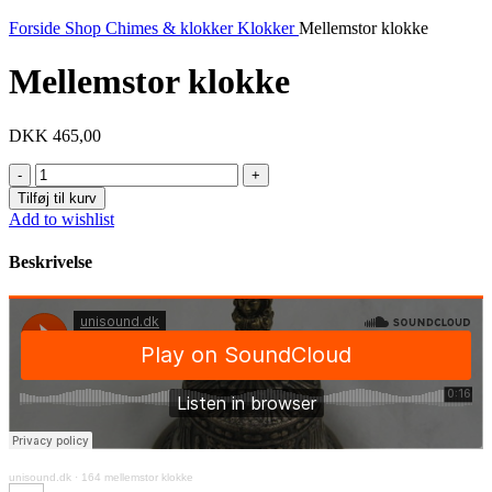
Forside
Shop
Chimes & klokker
Klokker
Mellemstor klokke
Mellemstor klokke
DKK
465,00
Mellemstor
klokke
Tilføj til kurv
antal
Add to wishlist
Beskrivelse
unisound.dk
·
164 mellemstor klokke