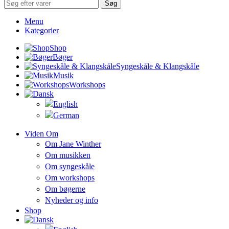
Søg
Menu
Kategorier
Shop
Bøger
Syngeskåle & Klangskåle
Musik
Workshops
Viden Om
Om Jane Winther
Om musikken
Om syngeskåle
Om workshops
Om bøgerne
Nyheder og info
Shop