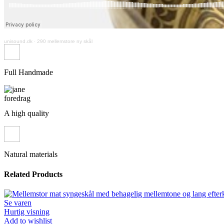
unisound.dk
·
290 mellemstore ny skål
Full Handmade
A high quality
Natural materials
Related Products
Se varen
Hurtig visning
Add to wishlist