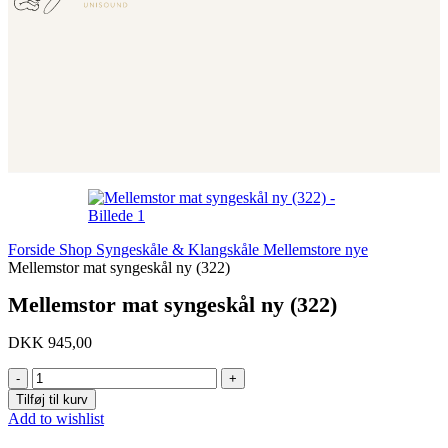
Forside
Shop
Syngeskåle & Klangskåle
Mellemstore nye
Mellemstor mat syngeskål ny (322)
Mellemstor mat syngeskål ny (322)
DKK
945,00
Mellemstor
mat
Tilføj til kurv
syngeskål
Add to wishlist
ny
(322)