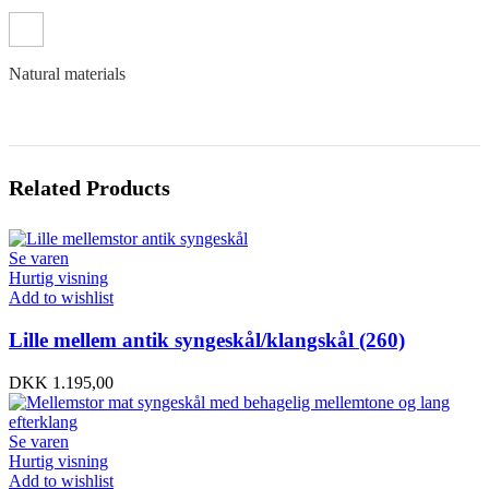
Natural materials
Related Products
Se varen
Hurtig visning
Add to wishlist
Lille mellem antik syngeskål/klangskål (260)
DKK
1.195,00
Se varen
Hurtig visning
Add to wishlist