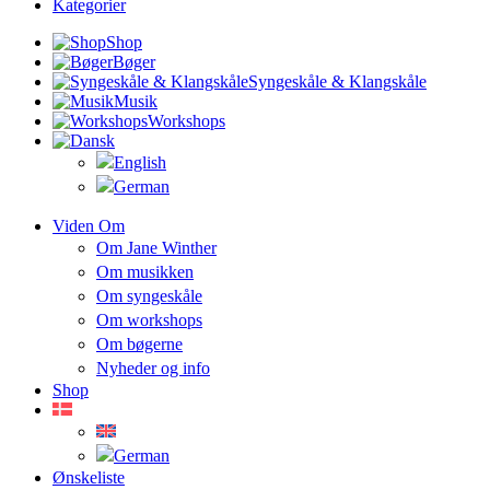
Kategorier
Shop
Bøger
Syngeskåle & Klangskåle
Musik
Workshops
Viden Om
Om Jane Winther
Om musikken
Om syngeskåle
Om workshops
Om bøgerne
Nyheder og info
Shop
Ønskeliste