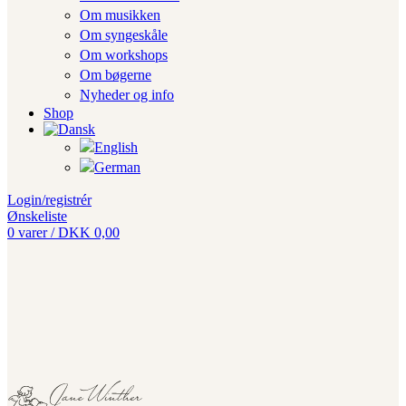
Om musikken
Om syngeskåle
Om workshops
Om bøgerne
Nyheder og info
Shop
Login/registrér
Ønskeliste
0
varer
/
DKK
0,00