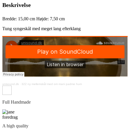
Beskrivelse
antal
Bredde: 15,00 cm Højde: 7,50 cm
Tung syngeskål med meget lang efterklang
unisound.dk
·
322 ny mellemskål med om mani padme hum
Full Handmade
A high quality