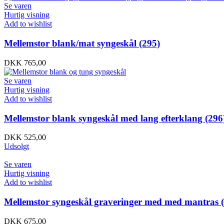
Se varen
Hurtig visning
Add to wishlist
Mellemstor blank/mat syngeskål (295)
DKK
765,00
Se varen
Hurtig visning
Add to wishlist
Mellemstor blank syngeskål med lang efterklang (296
DKK
525,00
Udsolgt
Se varen
Hurtig visning
Add to wishlist
Mellemstor syngeskål graveringer med med mantras 
DKK
675,00