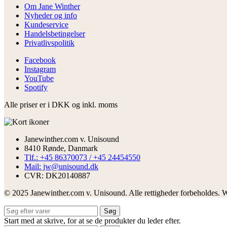
Om Jane Winther
Nyheder og info
Kundeservice
Handelsbetingelser
Privatlivspolitik
Facebook
Instagram
YouTube
Spotify
Alle priser er i DKK og inkl. moms
Janewinther.com v. Unisound
8410 Rønde, Danmark
Tlf.: +45 86370073 / +45 24454550
Mail: jw@unisound.dk
CVR: DK20140887
© 2025 Janewinther.com v. Unisound. Alle rettigheder forbeholdes. 
Søg
Start med at skrive, for at se de produkter du leder efter.