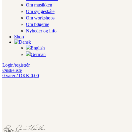
Om musikken
Om syngeskåle
Om workshops
Om bøgerne
Nyheder og info
Shop
Login/registrér
Ønskeliste
0
varer
/
DKK
0,00