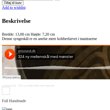
mellemstor
Tilføj til kurv
syngeskål
Add to wishlist
med
mønster
(324)
Beskrivelse
antal
Bredde: 13,00 cm Højde: 7,20 cm
Denne syngeskål er en anelse mere kobberfarvet i mantraerne
unisound.dk
·
324 ny mellemskål med mønster
Full Handmade