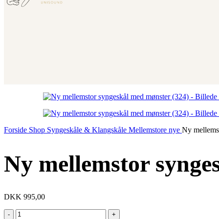
Forside
Shop
Syngeskåle & Klangskåle
Mellemstore nye
Ny mellemst
Ny mellemstor synge
DKK
995,00
Ny