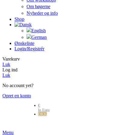
Om bøgerne
Nyheder og info
Shop
Ønskeliste
Login/registrér
Varekurv
Luk
Log ind
Luk
No account yet?
Opret en konto
€
In Euro
DKK
Danske kr.
Menu