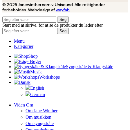
© 2025 Janewinther.com v. Unisound. Alle rettigheder
forbeholdes. Webdesign af
wayfab
Søg
Start med at skrive, for at se de produkter du leder efter.
Søg
Menu
Kategorier
Shop
Bøger
Syngeskåle & Klangskåle
Musik
Workshops
Viden Om
Om Jane Winther
Om musikken
Om syngeskåle
Om workshops