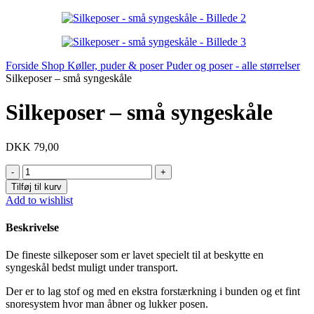
Forside
Shop
Køller, puder & poser
Puder og poser - alle størrelser
Silkeposer – små syngeskåle
Silkeposer – små syngeskåle
DKK
79,00
Silkeposer
-
Tilføj til kurv
små
Add to wishlist
syngeskåle
antal
Beskrivelse
De fineste silkeposer som er lavet specielt til at beskytte en
syngeskål bedst muligt under transport.
Der er to lag stof og med en ekstra forstærkning i bunden og et fint
snoresystem hvor man åbner og lukker posen.