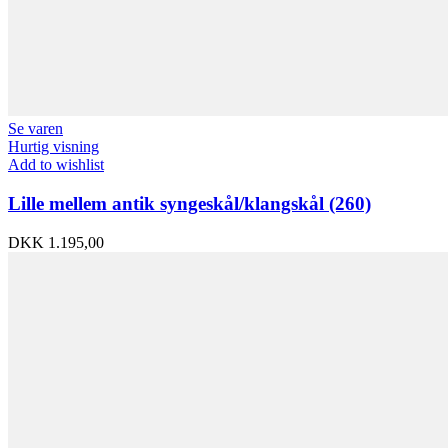
Se varen
Hurtig visning
Add to wishlist
Lille mellem antik syngeskål/klangskål (260)
DKK
1.195,00