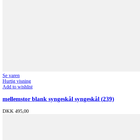
Se varen
Hurtig visning
Add to wishlist
mellemstor blank syngeskål syngeskål (239)
DKK
495,00