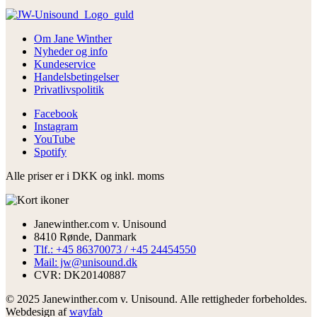
Om Jane Winther
Nyheder og info
Kundeservice
Handelsbetingelser
Privatlivspolitik
Facebook
Instagram
YouTube
Spotify
Alle priser er i DKK og inkl. moms
Janewinther.com v. Unisound
8410 Rønde, Danmark
Tlf.: +45 86370073 / +45 24454550
Mail: jw@unisound.dk
CVR: DK20140887
© 2025 Janewinther.com v. Unisound. Alle rettigheder forbeholdes.
Webdesign af
wayfab