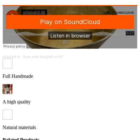
unisound.dk
·
Store antik klangskål nr.437
Full Handmade
A high quality
Natural materials
Related Products