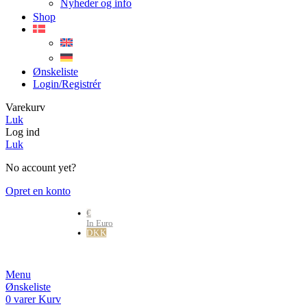
Nyheder og info
Shop
Ønskeliste
Login/registrér
Varekurv
Luk
Log ind
Luk
No account yet?
Opret en konto
€
In Euro
DKK
Danske kr.
Menu
Ønskeliste
0
varer
Kurv