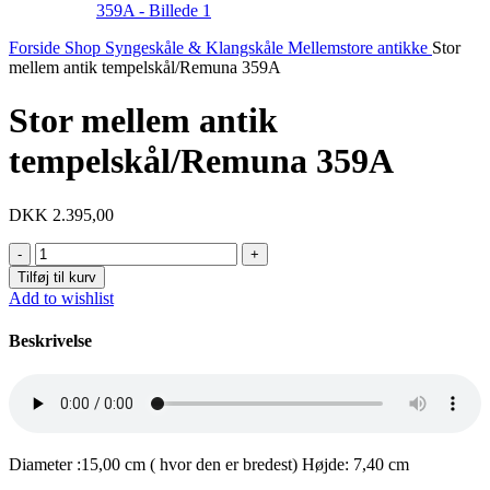
Forside
Shop
Syngeskåle & Klangskåle
Mellemstore antikke
Stor
mellem antik tempelskål/Remuna 359A
Stor mellem antik
tempelskål/Remuna 359A
DKK
2.395,00
Stor
mellem
Tilføj til kurv
antik
Add to wishlist
tempelskål/Remuna
359A
Beskrivelse
antal
Diameter :15,00 cm ( hvor den er bredest) Højde: 7,40 cm