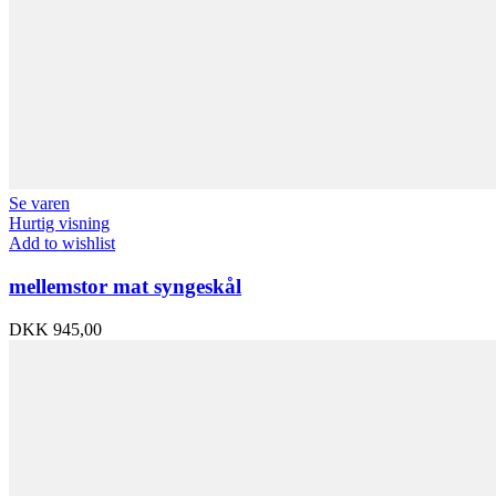
Se varen
Hurtig visning
Add to wishlist
mellemstor mat syngeskål
DKK
945,00