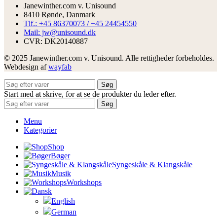
Janewinther.com v. Unisound
8410 Rønde, Danmark
Tlf.: +45 86370073 / +45 24454550
Mail: jw@unisound.dk
CVR: DK20140887
© 2025 Janewinther.com v. Unisound. Alle rettigheder forbeholdes.
Webdesign af
wayfab
Søg
Start med at skrive, for at se de produkter du leder efter.
Søg
Menu
Kategorier
Shop
Bøger
Syngeskåle & Klangskåle
Musik
Workshops