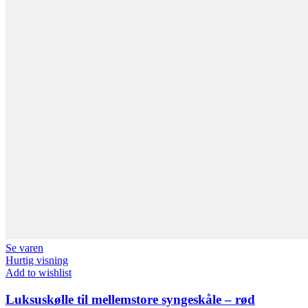
Se varen
Hurtig visning
Add to wishlist
Luksuskølle til mellemstore syngeskåle – rød