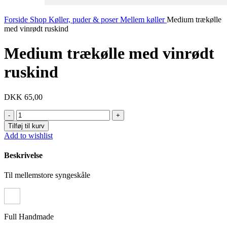
Forside
Shop
Køller, puder & poser
Mellem køller
Medium trækølle
med vinrødt ruskind
Medium trækølle med vinrødt
ruskind
DKK
65,00
Medium
trækølle
Tilføj til kurv
med
Add to wishlist
vinrødt
ruskind
Beskrivelse
antal
Til mellemstore syngeskåle
Full Handmade