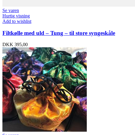
Se varen
Hurtig visning
Add to wishlist
Filtkølle med uld – Tung – til store syngeskåle
DKK
395,00