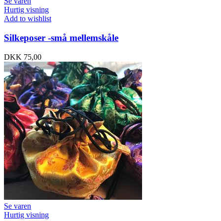
Se varen
Hurtig visning
Add to wishlist
Silkeposer -små mellemskåle
DKK
75,00
Se varen
Hurtig visning