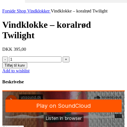
Forside
Shop
Vindklokker
Vindklokke – koralrød Twilight
Vindklokke – koralrød
Twilight
DKK
395,00
Vindklokke
-
Tilføj til kurv
koralrød
Add to wishlist
Twilight
antal
Beskrivelse