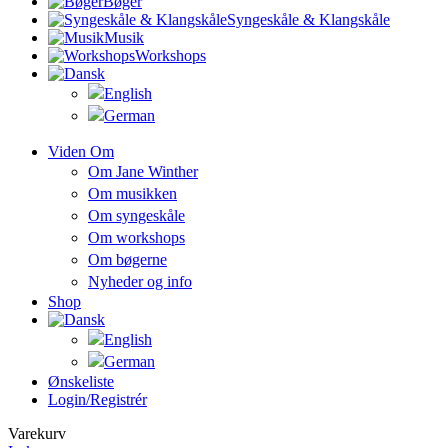
Bøger
Syngeskåle & Klangskåle
Musik
Workshops
Viden Om
Om Jane Winther
Om musikken
Om syngeskåle
Om workshops
Om bøgerne
Nyheder og info
Shop
Ønskeliste
Login/registrér
Varekurv