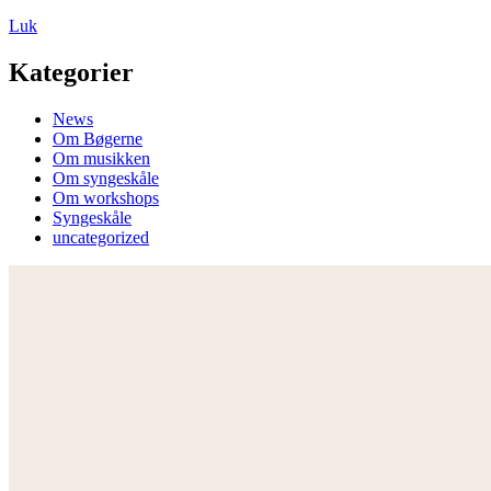
Luk
Kategorier
News
Om Bøgerne
Om musikken
Om syngeskåle
Om workshops
Syngeskåle
uncategorized