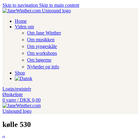
Skip to navigation
Skip to main content
Home
Viden om
Om Jane Winther
Om musikken
Om syngeskåle
Om workshops
Om bøgerne
Nyheder og info
Shop
Login/registrér
Ønskeliste
0
varer
/
DKK
0,00
kølle 530
0