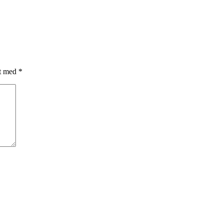
et med
*