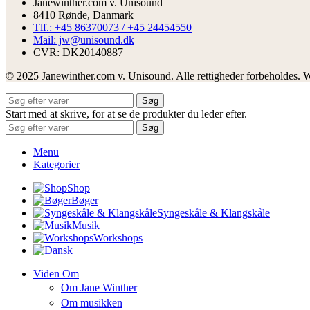
Janewinther.com v. Unisound
8410 Rønde, Danmark
Tlf.: +45 86370073 / +45 24454550
Mail: jw@unisound.dk
CVR: DK20140887
© 2025 Janewinther.com v. Unisound. Alle rettigheder forbeholdes. 
Søg
Start med at skrive, for at se de produkter du leder efter.
Søg
Menu
Kategorier
Shop
Bøger
Syngeskåle & Klangskåle
Musik
Workshops
Viden Om
Om Jane Winther
Om musikken