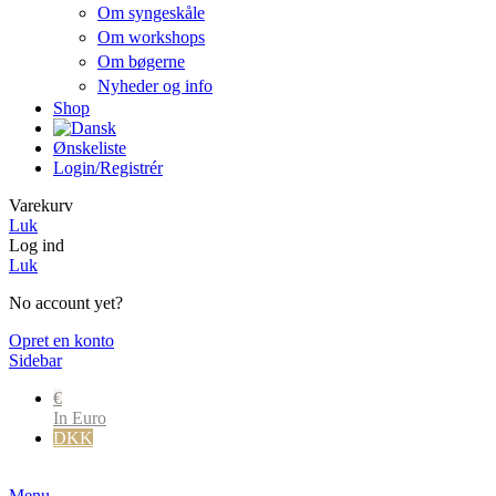
Om syngeskåle
Om workshops
Om bøgerne
Nyheder og info
Shop
Ønskeliste
Login/registrér
Varekurv
Luk
Log ind
Luk
No account yet?
Opret en konto
Sidebar
€
In Euro
DKK
Danske kr.
Menu