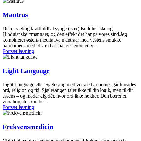
Mantras
Det er vældig kraftfuldt at synge (især) Buddhistiske og
Hinduistiske *mantraer, og den effekt det har på vores sind.Jeg
kombinerer østens meditative mantraer med vestens smukke
harmonier - med et væld af mangestemmige v...
Fortsæt læsning
Light Language
Light Language eller Sjælesang med vokale harmonier går hinsides
ord, religion og tid. Sjælesangen taler ikke til din logik, men til din
essens – og møder dig dér, hvor ord ikke rækker. Den bærer en
vibration, der kan be...
Fortsæt læsning
Frekvensmedicin
Målrettet lydafbalancering med brugen af frekvenserSpecifikke