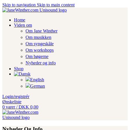
Skip to navigation
Skip to main content
Home
Viden om
Om Jane Winther
Om musikken
Om syngeskåle
Om workshops
Om bøgerne
Nyheder og info
Shop
Login/registrér
Ønskeliste
0
varer
/
DKK
0,00
Nyheder Og Info