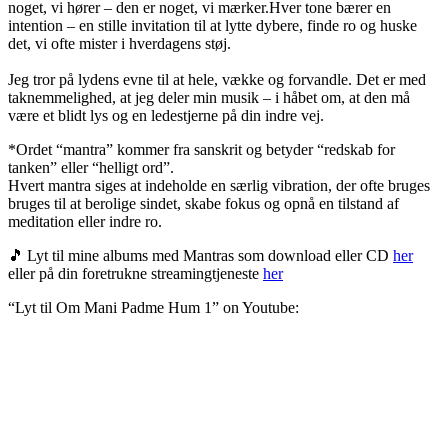
noget, vi hører – den er noget, vi mærker.Hver tone bærer en
intention – en stille invitation til at lytte dybere, finde ro og huske
det, vi ofte mister i hverdagens støj.
Jeg tror på lydens evne til at hele, vække og forvandle. Det er med
taknemmelighed, at jeg deler min musik – i håbet om, at den må
være et blidt lys og en ledestjerne på din indre vej.
*Ordet “mantra” kommer fra sanskrit og betyder “redskab for
tanken” eller “helligt ord”.
Hvert mantra siges at indeholde en særlig vibration, der ofte bruges
bruges til at berolige sindet, skabe fokus og opnå en tilstand af
meditation eller indre ro.
🎵 Lyt til mine albums med Mantras som download eller CD
her
eller på din foretrukne streamingtjeneste
her
“Lyt til Om Mani Padme Hum 1” on Youtube: