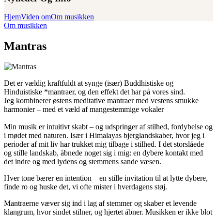
Hjem
Viden om
Om musikken
Om musikken
Mantras
Det er vældig kraftfuldt at synge (især) Buddhistiske og
Hinduistiske *mantraer, og den effekt det har på vores sind.
Jeg kombinerer østens meditative mantraer med vestens smukke
harmonier – med et væld af mangestemmige vokaler
Min musik er intuitivt skabt – og udspringer af stilhed, fordybelse og
i mødet med naturen. Især i Himalayas bjerglandskaber, hvor jeg i
perioder af mit liv har trukket mig tilbage i stilhed. I det storslåede
og stille landskab, åbnede noget sig i mig: en dybere kontakt med
det indre og med lydens og stemmens sande væsen.
Hver tone bærer en intention – en stille invitation til at lytte dybere,
finde ro og huske det, vi ofte mister i hverdagens støj.
Mantraerne væver sig ind i lag af stemmer og skaber et levende
klangrum, hvor sindet stilner, og hjertet åbner. Musikken er ikke blot