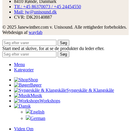
8410 Rønde, Danmark
Tlf.: +45 86370073 / +45 24454550
Mail: jw@unisound.dk
CVR: DK20140887
© 2025 Janewinther.com v. Unisound. Alle rettigheder forbeholdes.
Webdesign af
wayfab
Søg
Start med at skrive, for at se de produkter du leder efter.
Søg
Menu
Kategorier
Shop
Bøger
Syngeskåle & Klangskåle
Musik
Workshops
Viden Om