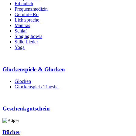
Erbaulich
Frequenzmedizin
Geführte Ro
Lichtsprache
Mantras
Schlaf
Singing bowls
Stille Lieder
Yoga
Glockenspiele & Glocken
Glocken
Glockenspiel / Tingsha
Geschenkgutschein
Bücher