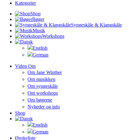
Kategorier
Shop
Bøger
Syngeskåle & Klangskåle
Musik
Workshops
Viden Om
Om Jane Winther
Om musikken
Om syngeskåle
Om workshops
Om bøgerne
Nyheder og info
Shop
Ønskeliste