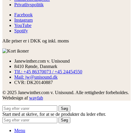
Privatlivspolitik
Facebook
Instagram
YouTube
Spotify
Alle priser er i DKK og inkl. moms
Janewinther.com v. Unisound
8410 Rønde, Danmark
Tlf.: +45 86370073 / +45 24454550
Mail: jw@unisound.dk
CVR: DK20140887
© 2025 Janewinther.com v. Unisound. Alle rettigheder forbeholdes.
Webdesign af
wayfab
Søg
Start med at skrive, for at se de produkter du leder efter.
Søg
Menu