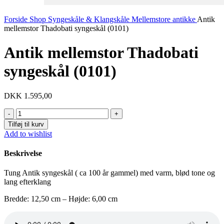
Forside
Shop
Syngeskåle & Klangskåle
Mellemstore antikke
Antik
mellemstor Thadobati syngeskål (0101)
Antik mellemstor Thadobati
syngeskål (0101)
DKK
1.595,00
Antik
mellemstor
Tilføj til kurv
Thadobati
Add to wishlist
syngeskål
(0101)
Beskrivelse
antal
Tung Antik syngeskål ( ca 100 år gammel) med varm, blød tone og
lang efterklang
Bredde: 12,50 cm – Højde: 6,00 cm