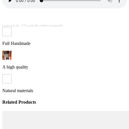
unisound.dk
·
275 antik lille mellem syngeskål
Full Handmade
A high quality
Natural materials
Related Products