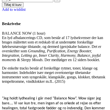
Tilføj til kurv
Add to wishlist
Beskrivelse
BALANCE NOW (1 hour)
En lyd afbalancerings CD, som består af 17 lydsekvenser der kan
bruges målrettet som et redskab til at understøtte forskellige
følelsesmæssige tilstande, og dermed (gen)skabe balance. Det er
overskrifter som
Grounding, Purification, Energy Booster,
Integration, Letting go, Inner Clarity, Harmony, Balance, joyful
moments & Sleepy Moods
. Der medfølger en 12 siders booklet.
De enkelte tracks består af forskellige rytmer, toner, klange og
harmonier. Indeholder især meget overtonerige tibetanske
instrumenter som syngeskåle, klangskåle, gongs, klokker, tibetansk
tempeltromme, vindklokker m.fl.. (2015)
“Jeg holdt lydhealing i går med “Balance Now”. Wow siger jeg
bare…. Vi var kun tre, men ingen af os orkede at rejse os efter
healingen, total fastgroede fødder og ro indvendig. Den kommer