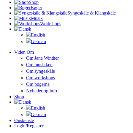
Shop
Bøger
Syngeskåle & Klangskåle
Musik
Workshops
Viden Om
Om Jane Winther
Om musikken
Om syngeskåle
Om workshops
Om bøgerne
Nyheder og info
Shop
Ønskeliste
Login/registrér