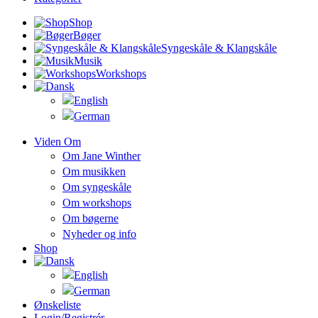
Shop
Bøger
Syngeskåle & Klangskåle
Musik
Workshops
Viden Om
Om Jane Winther
Om musikken
Om syngeskåle
Om workshops
Om bøgerne
Nyheder og info
Shop
Ønskeliste
Login/registrér