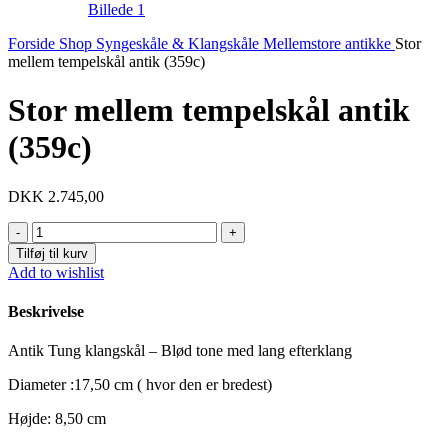
Forside
Shop
Syngeskåle & Klangskåle
Mellemstore antikke
Stor
mellem tempelskål antik (359c)
Stor mellem tempelskål antik
(359c)
DKK
2.745,00
Stor
mellem
Tilføj til kurv
tempelskål
Add to wishlist
antik
(359c)
Beskrivelse
antal
Antik Tung klangskål – Blød tone med lang efterklang
Diameter :17,50 cm ( hvor den er bredest)
Højde: 8,50 cm