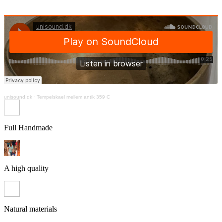
unisound.dk
·
Tempelskael mellem antik 359 C
Full Handmade
A high quality
Natural materials