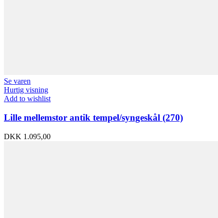
Se varen
Hurtig visning
Add to wishlist
Lille mellemstor antik tempel/syngeskål (270)
DKK
1.095,00