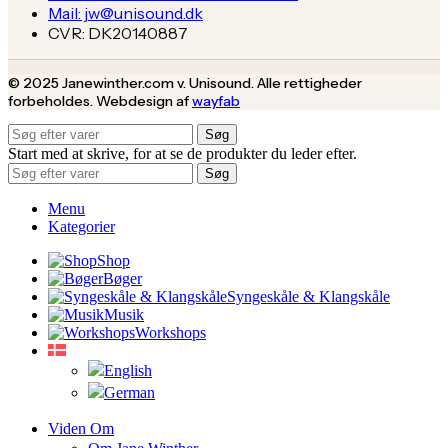
Mail: jw@unisound.dk
CVR: DK20140887
© 2025 Janewinther.com v. Unisound. Alle rettigheder
forbeholdes. Webdesign af
wayfab
Søg
Start med at skrive, for at se de produkter du leder efter.
Søg
Menu
Kategorier
Shop
Bøger
Syngeskåle & Klangskåle
Musik
Workshops
Viden Om