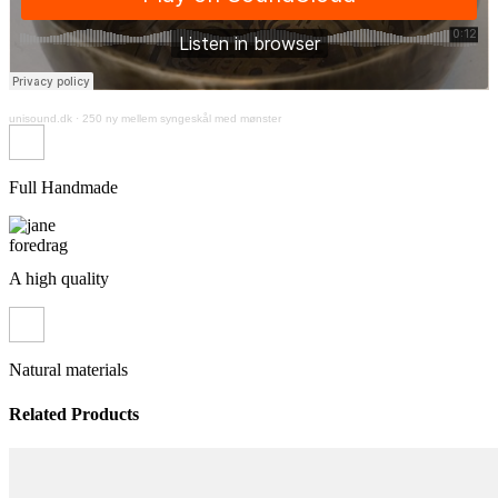
unisound.dk
·
250 ny mellem syngeskål med mønster
Full Handmade
A high quality
Natural materials
Related Products