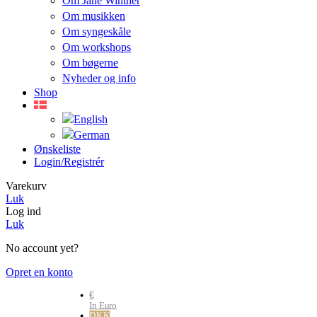
Om Jane Winther
Om musikken
Om syngeskåle
Om workshops
Om bøgerne
Nyheder og info
Shop
Ønskeliste
Login/registrér
Varekurv
Luk
Log ind
Luk
No account yet?
Opret en konto
€
In Euro
DKK