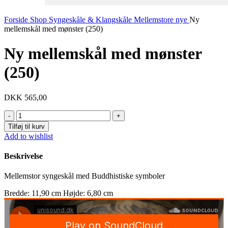
Forside
Shop
Syngeskåle & Klangskåle
Mellemstore nye
Ny
mellemskål med mønster (250)
Ny mellemskål med mønster
(250)
DKK
565,00
Ny
mellemskål
Tilføj til kurv
med
Add to wishlist
mønster
(250)
Beskrivelse
antal
Mellemstor syngeskål med Buddhistiske symboler
Bredde: 11,90 cm Højde: 6,80 cm