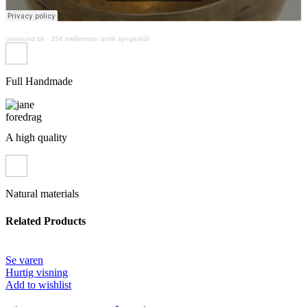
unisound.dk
·
354 mellemstor antik syngeskål
Full Handmade
A high quality
Natural materials
Related Products
Se varen
Hurtig visning
Add to wishlist