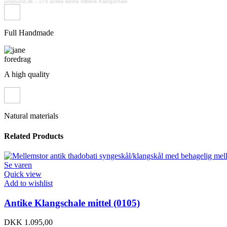
unisound.dk
–
275 antike kleine mittlere Klangschale
Full Handmade
A high quality
Natural materials
Related Products
Se varen
Quick view
Add to wishlist
Antike Klangschale mittel (0105)
DKK
1.095,00