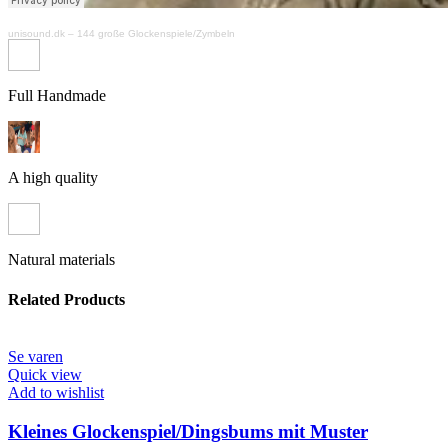
unisound.dk
–
144 große Glockenspiele/Zymbeln
Full Handmade
A high quality
Natural materials
Related Products
Se varen
Quick view
Add to wishlist
Kleines Glockenspiel/Dingsbums mit Muster