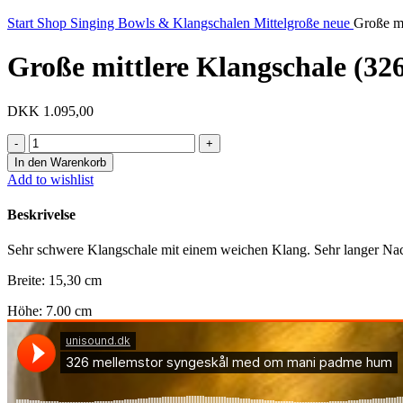
Start
Shop
Singing Bowls & Klangschalen
Mittelgroße neue
Große mi
Große mittlere Klangschale (32
DKK
1.095,00
Große
mittlere
In den Warenkorb
Klangschale
Add to wishlist
(326)
Menge
Beskrivelse
Sehr schwere Klangschale mit einem weichen Klang. Sehr langer Na
Breite: 15,30 cm
Höhe: 7.00 cm