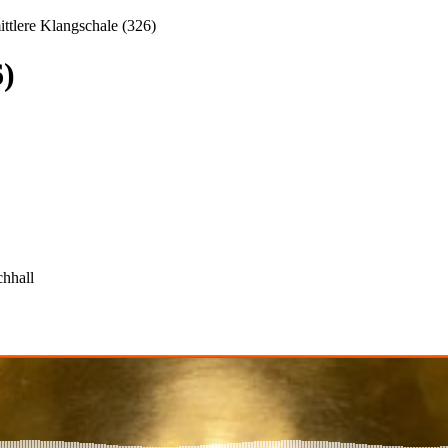
ttlere Klangschale (326)
6)
chhall