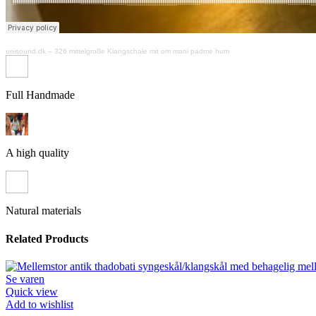
unisound.dk
–
326 mittelgroße Klangschale mit om mani padme hum
Full Handmade
A high quality
Natural materials
Related Products
Se varen
Quick view
Add to wishlist