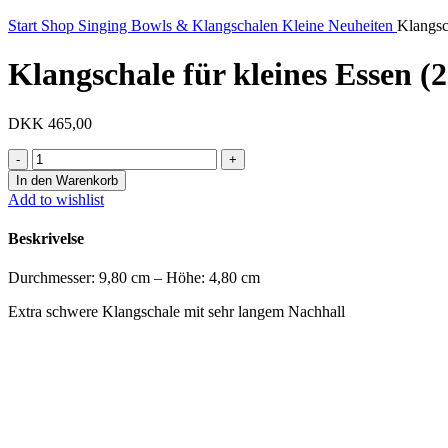
Start
Shop
Singing Bowls & Klangschalen
Kleine Neuheiten
Klangsc
Klangschale für kleines Essen (
DKK
465,00
Klangschale
für
In den Warenkorb
kleines
Add to wishlist
Essen
(2005)
Beskrivelse
Menge
Durchmesser: 9,80 cm – Höhe: 4,80 cm
Extra schwere Klangschale mit sehr langem Nachhall