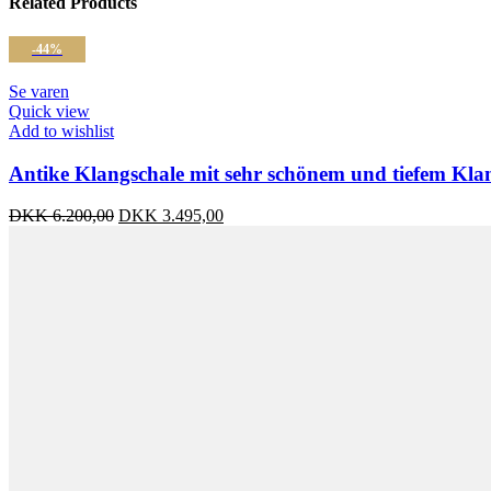
Related Products
-44%
Se varen
Quick view
Add to wishlist
Antike Klangschale mit sehr schönem und tiefem Kla
Ursprünglicher
Aktueller
DKK
6.200,00
DKK
3.495,00
Preis
Preis
war:
ist:
DKK 6.200,00
DKK 3.495,00.