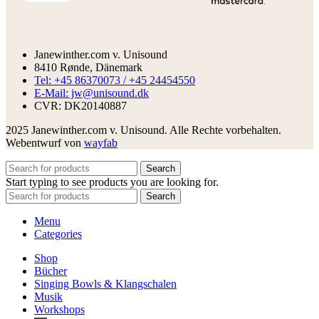
Janewinther.com v. Unisound
8410 Rønde, Dänemark
Tel: +45 86370073 / +45 24454550
E-Mail: jw@unisound.dk
CVR: DK20140887
2025 Janewinther.com v. Unisound. Alle Rechte vorbehalten.
Webentwurf von
wayfab
Search
Start typing to see products you are looking for.
Search
Menu
Categories
Shop
Bücher
Singing Bowls & Klangschalen
Musik
Workshops