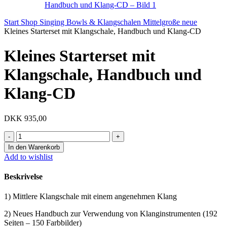
Start
Shop
Singing Bowls & Klangschalen
Mittelgroße neue
Kleines Starterset mit Klangschale, Handbuch und Klang-CD
Kleines Starterset mit
Klangschale, Handbuch und
Klang-CD
DKK
935,00
Kleines
Starterset
In den Warenkorb
mit
Add to wishlist
Klangschale,
Handbuch
Beskrivelse
und
Klang-
1) Mittlere Klangschale mit einem angenehmen Klang
CD
Menge
2) Neues Handbuch zur Verwendung von Klanginstrumenten (192
Seiten – 150 Farbbilder)