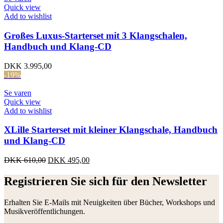
Quick view
Add to wishlist
Großes Luxus-Starterset mit 3 Klangschalen,
Handbuch und Klang-CD
DKK
3.995,00
-19%
Se varen
Quick view
Add to wishlist
XLille Starterset mit kleiner Klangschale, Handbuch
und Klang-CD
Ursprünglicher
Aktueller
DKK
610,00
DKK
495,00
Preis
Preis
war:
ist:
Registrieren Sie sich für den Newsletter
DKK 610,00
DKK 495,00.
Erhalten Sie E-Mails mit Neuigkeiten über Bücher, Workshops und
Musikveröffentlichungen.