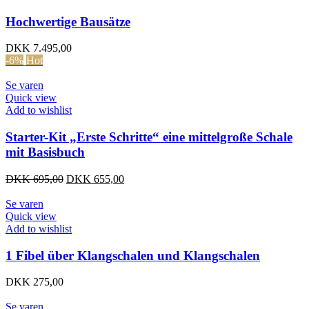
Hochwertige Bausätze
DKK
7.495,00
-6%
Hot
Se varen
Quick view
Add to wishlist
Starter-Kit „Erste Schritte“ eine mittelgroße Schale
mit Basisbuch
Ursprünglicher
Aktueller
DKK
695,00
DKK
655,00
Preis
Preis
war:
ist:
Se varen
DKK 695,00
DKK 655,00.
Quick view
Add to wishlist
1 Fibel über Klangschalen und Klangschalen
DKK
275,00
Se varen