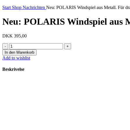
Start
Shop
Nachrichten
Neu: POLARIS Windspiel aus Metall. Für dr
Neu: POLARIS Windspiel aus M
DKK
395,00
Neu:
POLARIS
In den Warenkorb
Windspiel
Add to wishlist
aus
Metall.
Beskrivelse
Für
draußen
und
drinnen
Menge