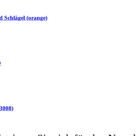
d Schlägel (orange)
D
3008)