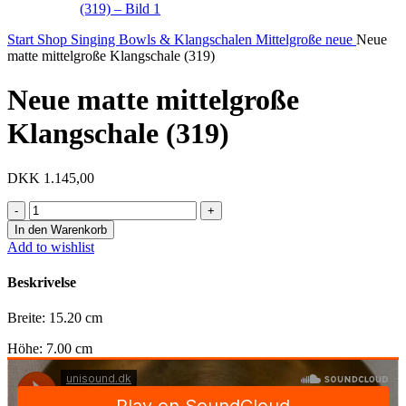
Start
Shop
Singing Bowls & Klangschalen
Mittelgroße neue
Neue
matte mittelgroße Klangschale (319)
Neue matte mittelgroße
Klangschale (319)
DKK
1.145,00
Neue
matte
In den Warenkorb
mittelgroße
Add to wishlist
Klangschale
(319)
Beskrivelse
Menge
Breite: 15.20 cm
Höhe: 7.00 cm