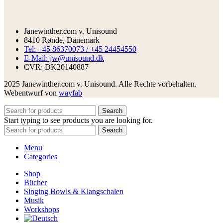
Janewinther.com v. Unisound
8410 Rønde, Dänemark
Tel: +45 86370073 / +45 24454550
E-Mail: jw@unisound.dk
CVR: DK20140887
2025 Janewinther.com v. Unisound. Alle Rechte vorbehalten.
Webentwurf von
wayfab
Search
Start typing to see products you are looking for.
Search
Menu
Categories
Shop
Bücher
Singing Bowls & Klangschalen
Musik
Workshops