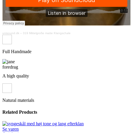
unisound.dk
–
319 Mittelgroße matte Klangschale
Full Handmade
A high quality
Natural materials
Related Products
Se varen