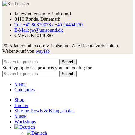
Janewinther.com v. Unisound
8410 Rønde, Dänemark
Tel: +45 86370073 / +45 24454550
E-Mail: jw@unisound.dk
CVR: DK20140887
2025 Janewinther.com v. Unisound. Alle Rechte vorbehalten.
Webentwurf von
wayfab
Search
Start typing to see products you are looking for.
Search
Menu
Categories
Shop
Bücher
Singing Bowls & Klangschalen
Musik
Workshops