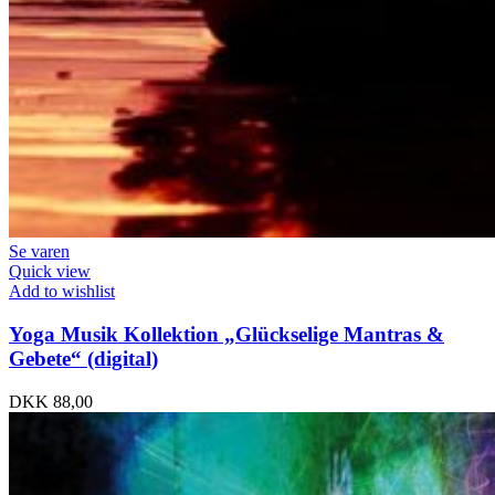
Se varen
Quick view
Add to wishlist
Yoga Musik Kollektion „Glückselige Mantras &
Gebete“ (digital)
DKK
88,00