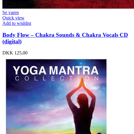
Se varen
Quick view
Add to wishlist
Body Flow – Chakra Sounds & Chakra Vocals CD
(digital)
DKK
125,00