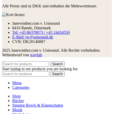
Alle Preise sind in DKK und enthalten die Mehrwertsteuer.
Janewinther.com v. Unisound
8410 Rønde, Dänemark
Tel: +45 86370073 / +45 24454550
E-Mail: jw@unisound.dk
CVR: DK20140887
2025 Janewinther.com v. Unisound. Alle Rechte vorbehalten.
Webentwurf von
wayfab
Search
Start typing to see products you are looking for.
Search
Menu
Categories
Shop
Bücher
Singing Bowls & Klangschalen
Musik