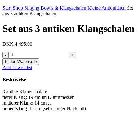
Start
Shop
Singing Bowls & Klangschalen
Kleine Antiquitäten
Set
aus 3 antiken Klangschalen
Set aus 3 antiken Klangschalen
DKK
4.495,00
Set
aus
In den Warenkorb
3
Add to wishlist
antiken
Klangschalen
Beskrivelse
Menge
3 antike Klangschalen:
tiefer Klang: 19 cm im Durchmesser
mittlerer Klang: 14 cm …
hoher Klang: 11 cm (sehr langer Nachhall)