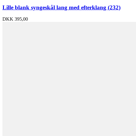
Lille blank syngeskål lang med efterklang (232)
DKK
395,00