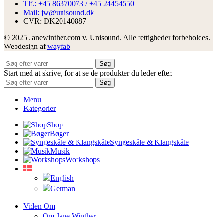
Tlf.: +45 86370073 / +45 24454550
Mail: jw@unisound.dk
CVR: DK20140887
© 2025 Janewinther.com v. Unisound. Alle rettigheder forbeholdes.
Webdesign af
wayfab
Søg
Start med at skrive, for at se de produkter du leder efter.
Søg
Menu
Kategorier
Shop
Bøger
Syngeskåle & Klangskåle
Musik
Workshops
Viden Om
Om Jane Winther