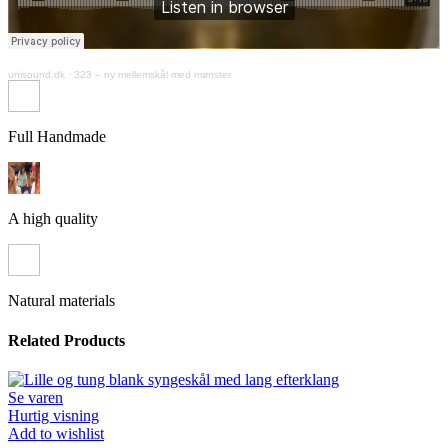
unisound.dk
·
323 – ny mellemskål med mønster
Full Handmade
A high quality
Natural materials
Related Products
Se varen
Hurtig visning
Add to wishlist