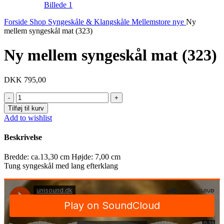
Forside
Shop
Syngeskåle & Klangskåle
Mellemstore nye
Ny
mellem syngeskål mat (323)
Ny mellem syngeskål mat (323)
DKK
795,00
Ny
mellem
Tilføj til kurv
syngeskål
Add to wishlist
mat
(323)
Beskrivelse
antal
Bredde: ca.13,30 cm Højde: 7,00 cm
Tung syngeskål med lang efterklang