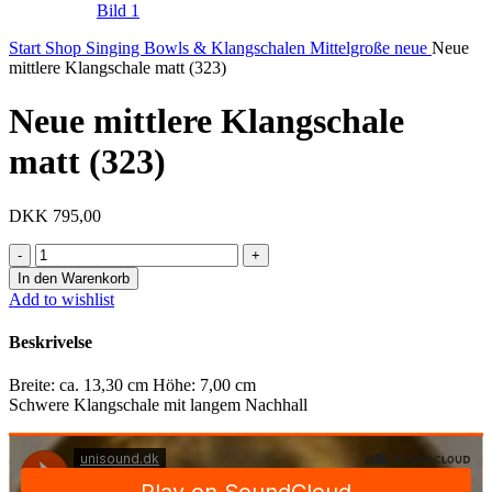
Start
Shop
Singing Bowls & Klangschalen
Mittelgroße neue
Neue
mittlere Klangschale matt (323)
Neue mittlere Klangschale
matt (323)
DKK
795,00
Neue
mittlere
In den Warenkorb
Klangschale
Add to wishlist
matt
(323)
Beskrivelse
Menge
Breite: ca. 13,30 cm Höhe: 7,00 cm
Schwere Klangschale mit langem Nachhall