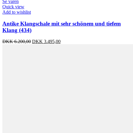
Se varen
Quick view
Add to wishlist
Antike Klangschale mit sehr schönem und tiefem
Klang (434)
Ursprünglicher
Aktueller
DKK
6.200,00
DKK
3.495,00
Preis
Preis
war:
ist:
DKK 6.200,00
DKK 3.495,00.