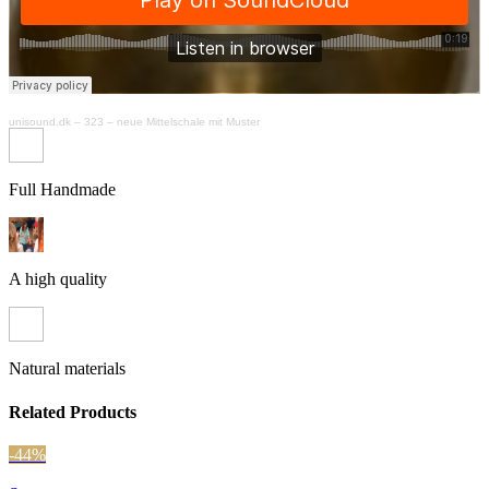
unisound.dk
–
323 – neue Mittelschale mit Muster
Full Handmade
A high quality
Natural materials
Related Products
-44%