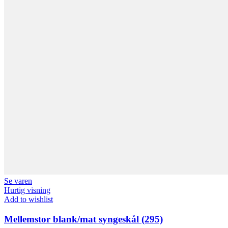
Se varen
Hurtig visning
Add to wishlist
Mellemstor blank/mat syngeskål (295)