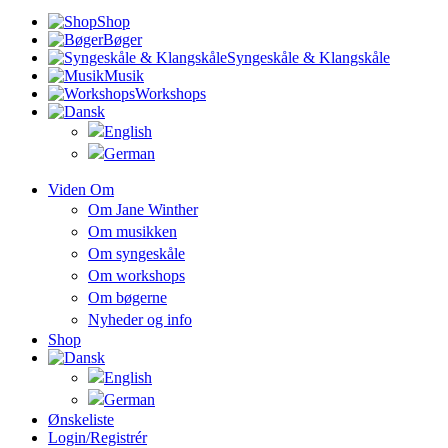
Shop
Bøger
Syngeskåle & Klangskåle
Musik
Workshops
Viden Om
Om Jane Winther
Om musikken
Om syngeskåle
Om workshops
Om bøgerne
Nyheder og info
Shop
Ønskeliste
Login/registrér