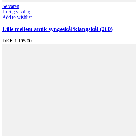
Se varen
Hurtig visning
Add to wishlist
Lille mellem antik syngeskål/klangskål (260)
DKK
1.195,00