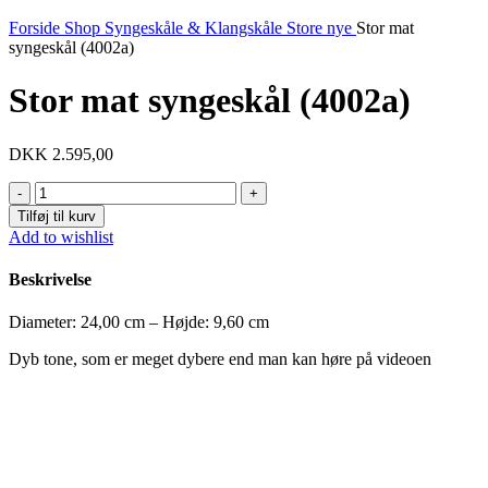
Forside
Shop
Syngeskåle & Klangskåle
Store nye
Stor mat
syngeskål (4002a)
Stor mat syngeskål (4002a)
DKK
2.595,00
Stor
mat
Tilføj til kurv
syngeskål
Add to wishlist
(4002a)
antal
Beskrivelse
Diameter: 24,00 cm – Højde: 9,60 cm
Dyb tone, som er meget dybere end man kan høre på videoen