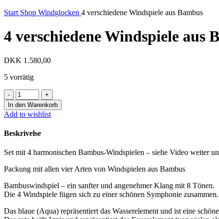
Start
Shop
Windglocken
4 verschiedene Windspiele aus Bambus
4 verschiedene Windspiele aus
DKK
1.580,00
5 vorrätig
4
verschiedene
In den Warenkorb
Windspiele
Add to wishlist
aus
Bambus
Beskrivelse
Menge
Set mit 4 harmonischen Bambus-Windspielen – siehe Video weiter unte
Packung mit allen vier Arten von Windspielen aus Bambus
Bambuswindspiel – ein sanfter und angenehmer Klang mit 8 Tönen.
Die 4 Windspiele fügen sich zu einer schönen Symphonie zusammen.
Das blaue (Aqua) repräsentiert das Wasserelement und ist eine schön