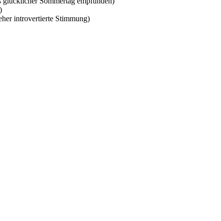
als glücklicher Sommertag empfunden)
)
eher introvertierte Stimmung)