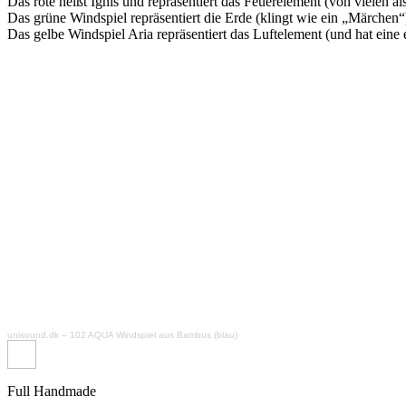
Das rote heißt Ignis und repräsentiert das Feuerelement (von vielen 
Das grüne Windspiel repräsentiert die Erde (klingt wie ein „Märchen“
Das gelbe Windspiel Aria repräsentiert das Luftelement (und hat eine 
unisound.dk
–
102 AQUA Windspiel aus Bambus (blau)
Full Handmade